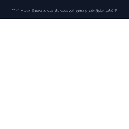
© تمامی حقوق مادی و معنوی این سایت برای بیت‌اند محفوظ است – ۱۴۰4