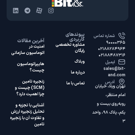
پیوندهای
شماره تماس
کاربردی
آخرین مقالات
۹۰۰۰۰۳۶۵
مشاوره تخصصی
امنیت در
۰۲۱۸۸۲۸۴۹۶۴
رایگان
اتوماسیون سازمانی
۰۲۱۸۸۴۸۷۳۱۶
وبلاگ
ایمیل
هایپر‌اتوماسیون
sales@bit-
چیست؟
درباره ما
and.com
زنجیره تامین
آدرس
تماس با ما
تهران ویلا، خیابان
(SCM) چیست و
چرا اهمیت دارد؟
امام منتظر،
روبه‌روی بیست و
آشنایی با تجزیه و
تحلیل زنجیره ارزش
یکم، پلاک ۹۸، واحد
و تفاوت آن با زنجیره
۳
تامین