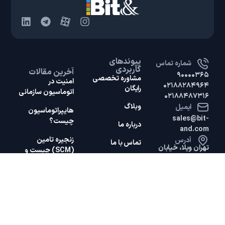
پیوندهای
شماره تماس
کاربردی
آخرین مقالات
۹۰۰۰۰۳۶۵
مشاوره تخصصی
امنیت در
۰۲۱۸۸۲۸۴۹۶۴
رایگان
اتوماسیون سازمانی
۰۲۱۸۸۴۸۷۳۱۶
وبلاگ
ایمیل
هایپر‌اتوماسیون
sales@bit-
چیست؟
درباره ما
and.com
زنجیره تامین
آدرس
تماس با ما
تهران ویلا، خیابان
(SCM) چیست و
چرا اهمیت دارد؟
امام منتظر،
روبه‌روی بیست و
آشنایی با تجزیه و
تحلیل زنجیره ارزش
یکم، پلاک ۹۸، واحد
و تفاوت آن با زنجیره
۳
تامین