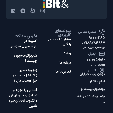
پیوندهای
شماره تماس
کاربردی
آخرین مقالات
۹۰۰۰۰۳۶۵
مشاوره تخصصی
امنیت در
۰۲۱۸۸۲۸۴۹۶۴
رایگان
اتوماسیون سازمانی
۰۲۱۸۸۴۸۷۳۱۶
وبلاگ
ایمیل
هایپر‌اتوماسیون
sales@bit-
چیست؟
درباره ما
and.com
زنجیره تامین
آدرس
تماس با ما
تهران ویلا، خیابان
(SCM) چیست و
چرا اهمیت دارد؟
امام منتظر،
روبه‌روی بیست و
آشنایی با تجزیه و
تحلیل زنجیره ارزش
یکم، پلاک ۹۸، واحد
و تفاوت آن با زنجیره
۳
تامین