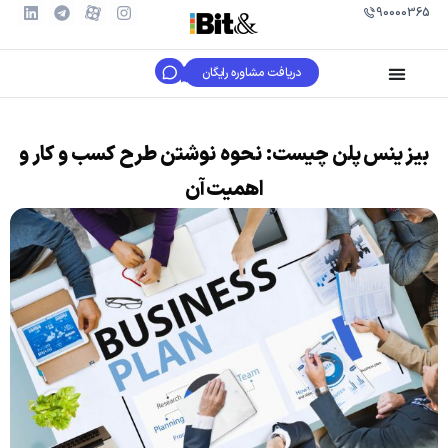
90000365
دریافت مشاوره رایگان
بیز ینس پلن چیست: نحوه نوشتن طرح کسب و کار و
اهمیت آن​