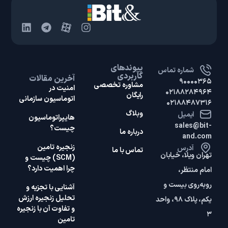
پیوندهای
شماره تماس
کاربردی
آخرین مقالات
۹۰۰۰۰۳۶۵
مشاوره تخصصی
امنیت در
۰۲۱۸۸۲۸۴۹۶۴
رایگان
اتوماسیون سازمانی
۰۲۱۸۸۴۸۷۳۱۶
وبلاگ
ایمیل
هایپر‌اتوماسیون
sales@bit-
چیست؟
درباره ما
and.com
زنجیره تامین
آدرس
تماس با ما
تهران ویلا، خیابان
(SCM) چیست و
چرا اهمیت دارد؟
امام منتظر،
روبه‌روی بیست و
آشنایی با تجزیه و
تحلیل زنجیره ارزش
یکم، پلاک ۹۸، واحد
و تفاوت آن با زنجیره
۳
تامین