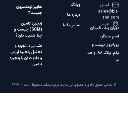
وبلاگ
ایمیل
هایپر‌اتوماسیون
sales@bit-
چیست؟
درباره ما
and.com
زنجیره تامین
آدرس
تماس با ما
تهران ویلا، خیابان
(SCM) چیست و
چرا اهمیت دارد؟
امام منتظر،
روبه‌روی بیست و
آشنایی با تجزیه و
تحلیل زنجیره ارزش
یکم، پلاک ۹۸، واحد
و تفاوت آن با زنجیره
۳
تامین
© تمامی حقوق مادی و معنوی این سایت برای بیت‌اند محفوظ است – ۱۴۰4