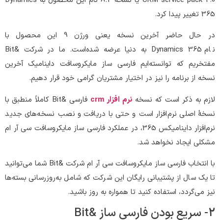
CRM service pack 2.0 یا نسخه 8.2 نام این محصول به Dynamics
365 تغییر پیدا کرد.
در حال حاضر آخرین نسخه یعنی ورژن 9 این محصول با
نام Dynamics 365 به دنیا عرضه شده‌است. ما در شرکت &Bit
مفتخریم که توانسته‌ایم فارسی ساز مایکروسافت داینامیک آخرین
نسخه از برنامه را نیز در اختیار مشتریان گرامی خود قرار دهیم.
لازم به ذکر است که نسخه
نرم افزار crm
فارسی &Bit کاملاً منطبق با
نسخۀ اصلی نرم‌افزار است و حتی با دریافت و نصب نسخه‌های جدید
نرم‌افزار داینامیکس 365، در عملکرد فارسی ساز مایکروسافت سی آر ام
مشکلی ایجاد نخواهد شد.
با انتخاب فارسی ساز مایکروسافت سی آر ام شرکت &Bit شما می‌توانید
تا یک سال از پشتیبانی رایگان این شرکت که شامل به‌روزرسانی بسته‌ها
نیز می‌گردد، استفاده کنید تا همواره به روز باشید.
2- سریع بودن فارسی ساز &Bit