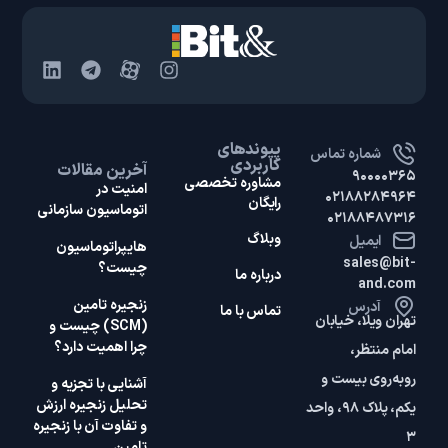
پیوندهای
شماره تماس
کاربردی
آخرین مقالات
۹۰۰۰۰۳۶۵
مشاوره تخصصی
امنیت در
۰۲۱۸۸۲۸۴۹۶۴
رایگان
اتوماسیون سازمانی
۰۲۱۸۸۴۸۷۳۱۶
وبلاگ
ایمیل
هایپر‌اتوماسیون
sales@bit-
چیست؟
درباره ما
and.com
زنجیره تامین
آدرس
تماس با ما
تهران ویلا، خیابان
(SCM) چیست و
چرا اهمیت دارد؟
امام منتظر،
روبه‌روی بیست و
آشنایی با تجزیه و
تحلیل زنجیره ارزش
یکم، پلاک ۹۸، واحد
و تفاوت آن با زنجیره
۳
تامین